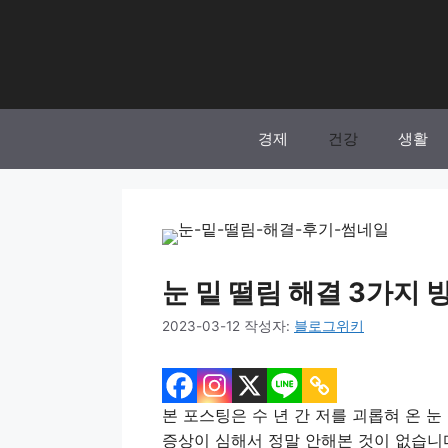
컨
텐
츠
로
건
너
경제
건강
생활
뛰
기
눈 밑 떨림 해결 3가지 방
2023-03-12
작성자:
블로그위키
본 포스팅은 수 년 간 저를 괴롭혀 온 눈
증상이 심해서 정말 안해본 것이 없습니