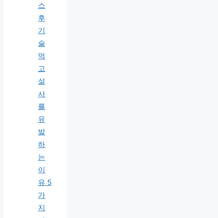
스
후
기
술
먹
고
설
사
를
유
발
하
는
이
유 5
가
지