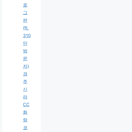
로
그
편
(ft.
310
만
방
문
자)
경
주
신
라
CC
화
랑
코