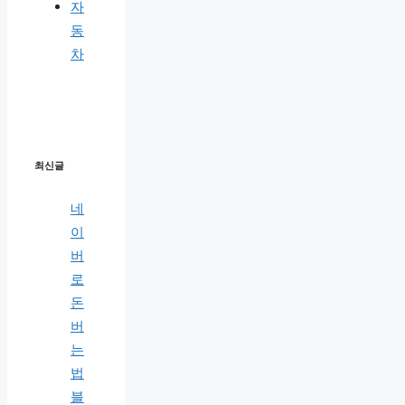
자
동
차
최신글
네
이
버
로
돈
버
는
법
블