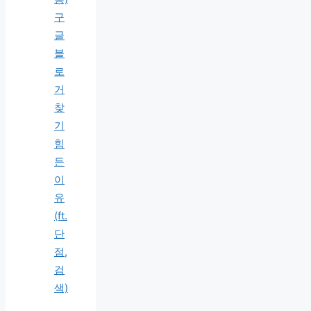
구
글
블
로
거
찾
기
힘
든
이
유
(ft.
단
점,
검
색)