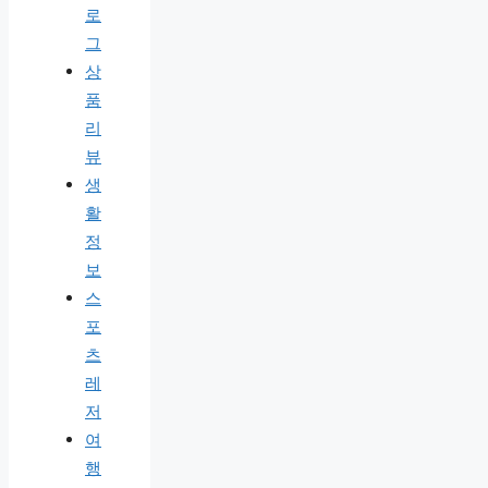
로
그
상
품
리
뷰
생
활
정
보
스
포
츠
레
저
여
행