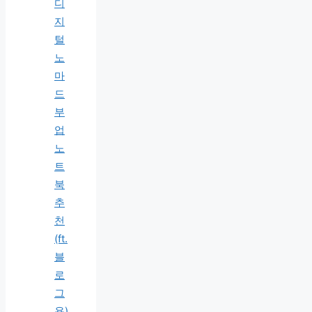
디
지
털
노
마
드
부
업
노
트
북
추
천
(ft.
블
로
그
용)