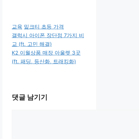
카
태
교육
밅크티 초등 가격
테
그
갤럭시 아이폰 장단점 7가지 비
고
교 (ft. 고민 해결)
리
K2 이월상품 매장 아울렛 3곳
(ft. 패딩, 등산화, 트래킹화)
댓글 남기기
댓
글