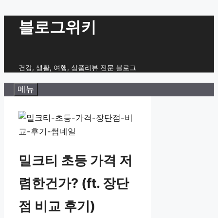
컨
블로그위키
텐
츠
로
건강, 생활, 여행, 상품리뷰 전문 블로그
건
메뉴
너
뛰
기
밀크티 초등 가격 저
렴한건가? (ft. 장단
점 비교 후기)