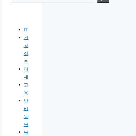
IT
건
강
정
보
경
제
교
육
반
려
동
물
블