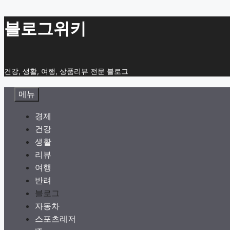
컨
블로그위키
텐
츠
로
건강, 생활, 여행, 상품리뷰 전문 블로그
건
너
메뉴
뛰
기
경제
건강
생활
리뷰
여행
반려
블로그
자동차
스포츠레저