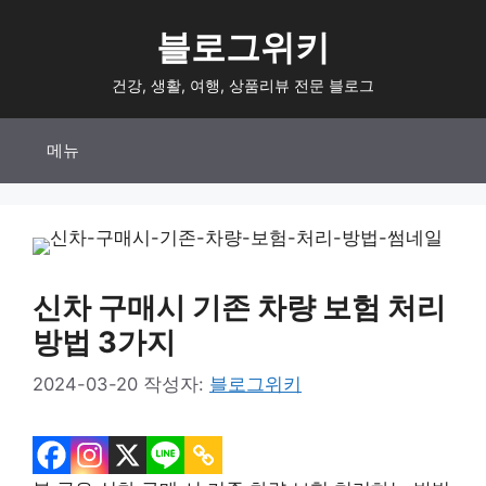
컨
블로그위키
텐
츠
건강, 생활, 여행, 상품리뷰 전문 블로그
로
건
메뉴
너
뛰
기
신차 구매시 기존 차량 보험 처리
방법 3가지
2024-03-20
작성자:
블로그위키