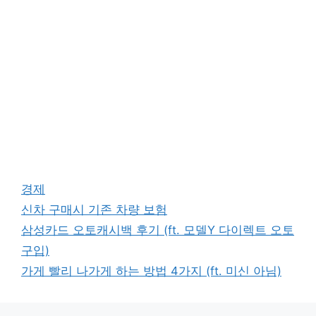
카
경제
테
태
신차 구매시 기존 차량 보험
고
그
삼성카드 오토캐시백 후기 (ft. 모델Y 다이렉트 오토
리
구입)
가게 빨리 나가게 하는 방법 4가지 (ft. 미신 아님)