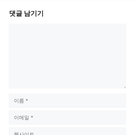
댓글 남기기
댓
글
이
름
이
메
일
웹