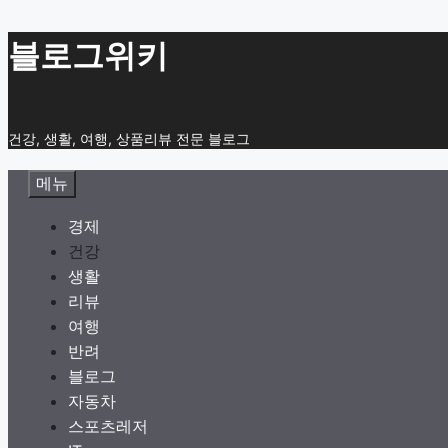
컨
블로그위키
텐
츠
로
건강, 생활, 여행, 상품리뷰 전문 블로그
건
너
메뉴
뛰
기
경제
건강
생활
리뷰
여행
반려
블로그
자동차
스포츠레저