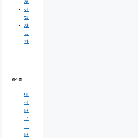
저
여
행
자
동
차
최신글
네
이
버
로
돈
버