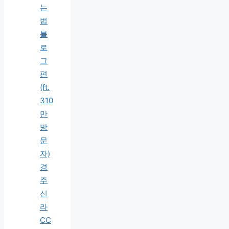
는
법
블
로
그
편
(ft.
310
만
방
문
자)
경
주
신
라
CC