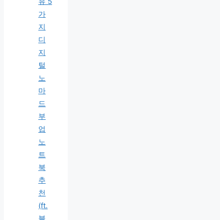
유 5
가
지
디
지
털
노
마
드
부
업
노
트
북
추
천
(ft.
블