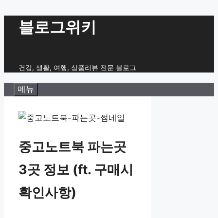
컨
블로그위키
텐
츠
로
건강, 생활, 여행, 상품리뷰 전문 블로그
건
메뉴
너
뛰
기
중고노트북 파는곳
3곳 정보 (ft. 구매시
확인사항)