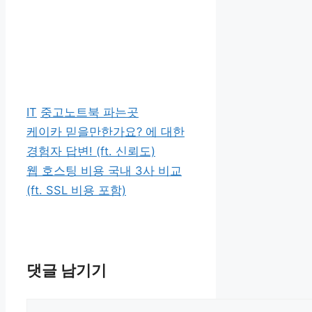
카
태
IT
중고노트북 파는곳
테
그
케이카 믿을만한가요? 에 대한
고
경험자 답변! (ft. 신뢰도)
리
웹 호스팅 비용 국내 3사 비교
(ft. SSL 비용 포함)
댓글 남기기
댓