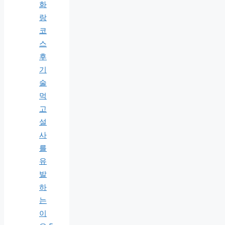
화
랑
코
스
후
기
술
먹
고
설
사
를
유
발
하
는
이