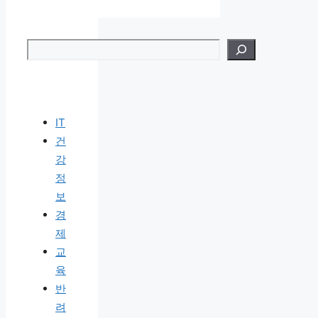
검색
IT
건
강
정
보
경
제
교
육
반
려