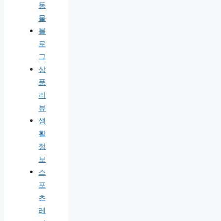
동
물
블
로
그
상
품
리
뷰
생
활
정
보
스
포
츠
레