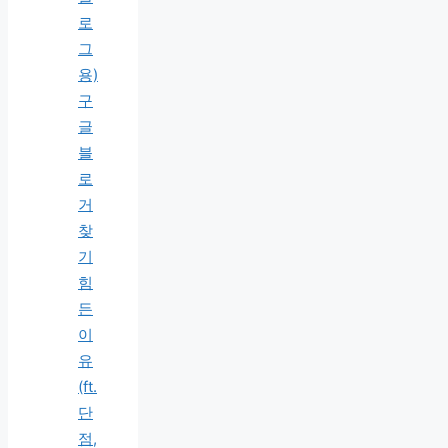
로
그
용)
구
글
블
로
거
찾
기
힘
든
이
유
(ft.
단
점,