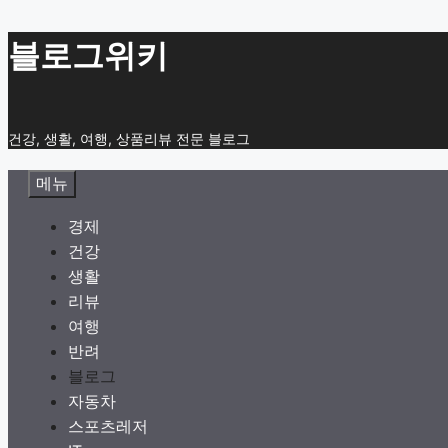
컨
블로그위키
텐
츠
로
건강, 생활, 여행, 상품리뷰 전문 블로그
건
너
메뉴
뛰
기
경제
건강
생활
리뷰
여행
반려
블로그
자동차
스포츠레저