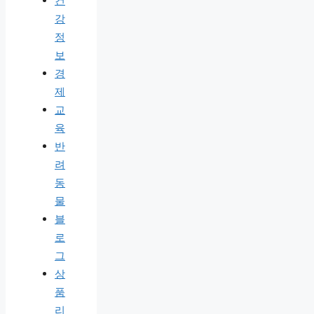
건
강
정
보
경
제
교
육
반
려
동
물
블
로
그
상
품
리