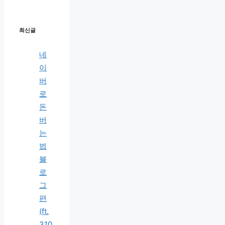
최신글
네
이
버
로
돈
버
는
법
블
로
그
편
(ft.
310