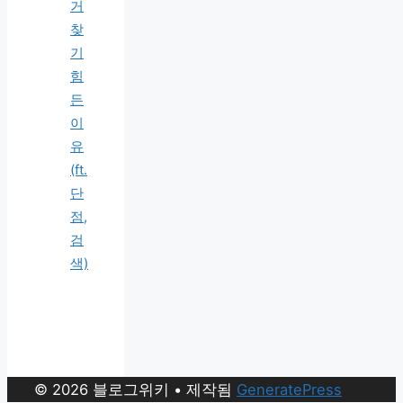
거
찾
기
힘
든
이
유
(ft.
단
점,
검
색)
© 2026 블로그위키
• 제작됨
GeneratePress