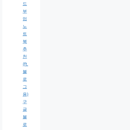
드
부
업
노
트
북
추
천
(ft.
블
로
그
용)
구
글
블
로