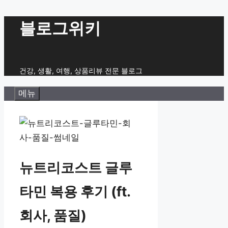
컨
블로그위키
텐
츠
로
건강, 생활, 여행, 상품리뷰 전문 블로그
건
메뉴
너
뛰
기
뉴트리코스트 글루
타민 복용 후기 (ft.
회사, 품질)