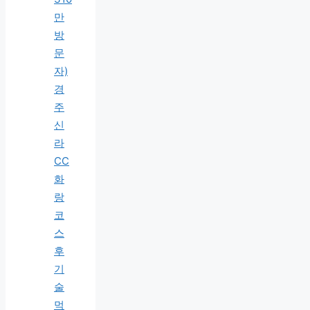
만
방
문
자)
경
주
신
라
CC
화
랑
코
스
후
기
술
먹