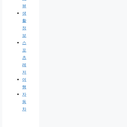
뷰
생
활
정
보
스
포
츠
레
저
여
행
자
동
차