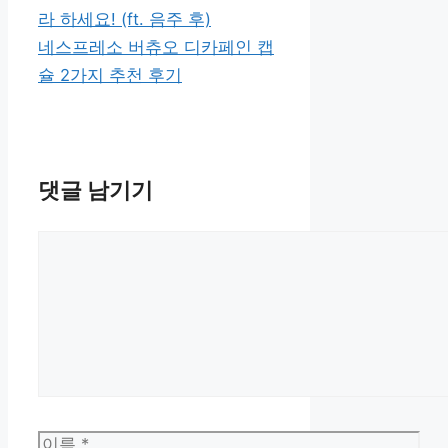
리
라 하세요! (ft. 음주 후)
네스프레소 버츄오 디카페인 캡
슐 2가지 추천 후기
댓글 남기기
댓
글
이