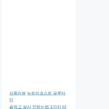
카
태
상품리뷰
뉴트리코스트 글루타
테
그
민
고
술먹고 설사 안하는법 3가지 따