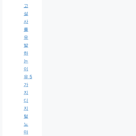
고
설
사
를
유
발
하
는
이
유 5
가
지
디
지
털
노
마